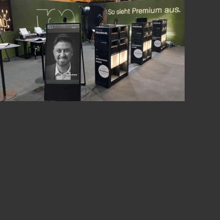
e neu entdeckte SW-Fotografie, die wir
lität führen konnten.
Altes Wissen -