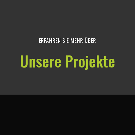
neuer Look.
Eine längst vergessene Art der 
moderne Markenwelt monochrom übersetzt un
ERFAHREN SIE MEHR ÜBER
Unsere Projekte