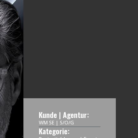
Kunde
|
Agentur:
WM SE | S/O/G
Kategorie: